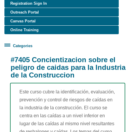
Registration Sign In
Outreach Portal
Canvas Portal
Online Training
Categories
Certificate Programs
#7405 Concientizacion sobre el
Healthcare Worker Training
peligro de caidas para la Industria
de la Construccion
OSHA Training
Construction (English)
Construction (Spanish)
Este curso cubre la identificación, evaluación,
prevención y control de riesgos de caídas en
General Industry (English)
la industria de la construcción. El curso se
General Industry (Spanish)
centra en las caídas a un nivel inferior en
Disaster Site Worker
lugar de las caídas al mismo nivel resultantes
Maritime
de resbalones y caídas. Los temas del curso