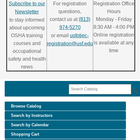
Subscribe to our
For registration
Registration Office
questions,
Hours
Newsletter
contact us at
(813)
Monday - Friday
to stay informed
8:30 AM - 4:00 PM
974-5270
about upcoming
Online registration
OSHA training
or email
usfotiec-
is available at any
courses and
registration@usf.edu
time
occupational
safety and health
news
Browse Catalog
Search by Instructors
Search by Calendar
Shopping Cart