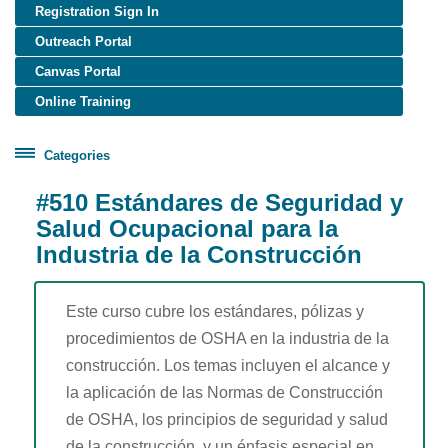
Registration Sign In
Outreach Portal
Canvas Portal
Online Training
Categories
Certificate Programs
#510 Estándares de Seguridad y
Healthcare Worker Training
Salud Ocupacional para la
Industria de la Construcción
OSHA Training
OTIEC Transcript
Este curso cubre los estándares, pólizas y
procedimientos de OSHA en la industria de la
construcción. Los temas incluyen el alcance y
la aplicación de las Normas de Construcción
de OSHA, los principios de seguridad y salud
de la construcción, y un énfasis especial en