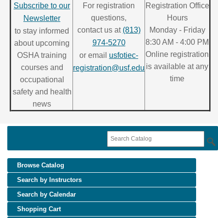
Subscribe to our
For registration
Registration Office
questions,
Hours
Newsletter
contact us at
(813)
Monday - Friday
to stay informed
8:30 AM - 4:00 PM
974-5270
about upcoming
Online registration
OSHA training
or email
usfotiec-
is available at any
courses and
registration@usf.edu
time
occupational
safety and health
news
Browse Catalog
Search by Instructors
Search by Calendar
Shopping Cart